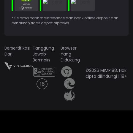
* Selama bank maintenance dan bank offline deposit dan
penarikan tidak dapat diproses
Bersertifikasi
Tanggung
Browser
Dari
Jawab
Yang
Bermain
Didukung
©2026 MIMPI88. Hak
cipta dilindungi | 18+