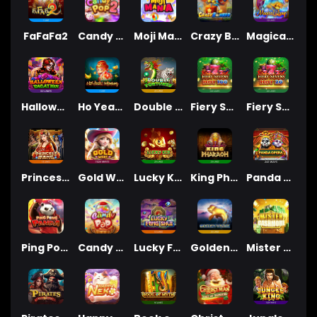
FaFaFa2
Candy Pop 2
Moji Mania
Crazy Bomber
Magical Lamp
Halloween Vacation
Ho Yeah Monkey
Double Fortune
Fiery Sevens Hot 100
Fiery Sevens Hot 20
Princess Wang
Gold West
Lucky Koi
King Pharaoh
Panda Opera
Ping Pong Panda
Candy Pop
Lucky Feng Shui
Golden Whale
Mister Cashmore