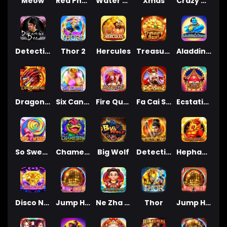
Meow
Red Phoenix
Water World
Xmas
Crazy Crazy 2
Detective Dee
Thor 2
Hercules
Treasure Bowl
Aladdin's lamp
Dragon Heart
Six Candy
Fire Queen2
Fa Cai Shen2
Ecstatic Circus
So Sweet
Chameleon
Big Wolf
Detective Dee 2
Hephaestus
Disco Night
Jump Higher
Ne Zha Advent
Thor
Jump High