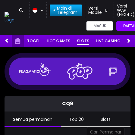
Versi
Main di
Versi
WAP
Telegram
Mobile
(NEX4D)
MASUK
DAFTA
TOGEL
HOT GAMES
SLOTS
LIVE CASINO
RA
CQ9
Semua permainan
Top 20
Slots