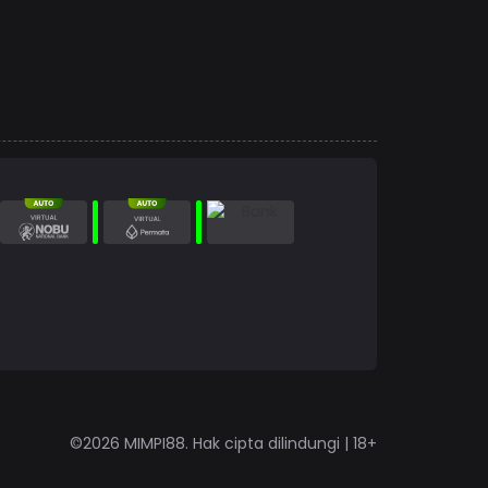
©2026 MIMPI88. Hak cipta dilindungi | 18+