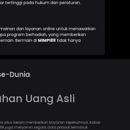
r tertinggi pada hukum dan peraturan.
rmainan dan layanan online untuk menawarkan
rapa program berhadiah, yang memberikan
pemain. Bermain di
MIMPI88
tidak hanya
se-Dunia
uhan Uang Asli
mua situs berani memberikan bayaran sepenuhnya. Kabar
i88 juga menjamin segala data pribadi termasuk