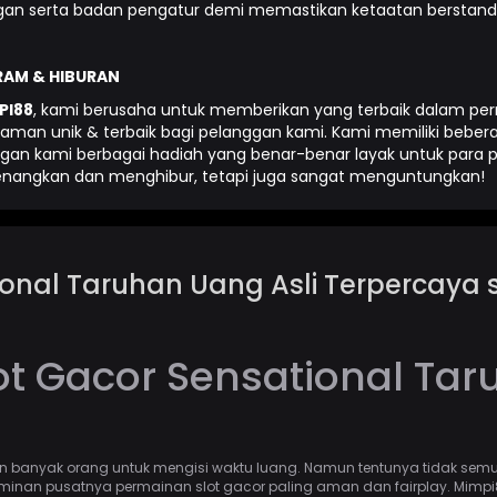
an serta badan pengatur demi memastikan ketaatan berstanda
AM & HIBURAN
PI88
, kami berusaha untuk memberikan yang terbaik dalam pe
aman unik & terbaik bagi pelanggan kami. Kami memiliki bebe
gan kami berbagai hadiah yang benar-benar layak untuk para 
angkan dan menghibur, tetapi juga sangat menguntungkan!
ional Taruhan Uang Asli Terpercaya 
t Gacor Sensational Tar
ihan banyak orang untuk mengisi waktu luang. Namun tentunya tidak se
aminan pusatnya permainan slot gacor paling aman dan fairplay. Mimp