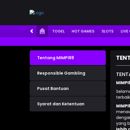
TOGEL
HOT GAMES
SLOTS
LIVE
TEN
Tentang MIMPI88
Responsible Gambling
TENT
MIMPI
Pusat Bantuan
Selama
terbaik
Syarat dan Ketentuan
MIMPI
menawa
dengan
yang b
lebih 