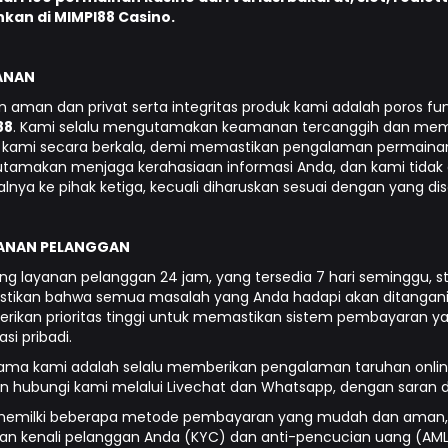
nkan di
MIMPI88
Casino.
ANAN
 aman dan privat serta integritas produk kami adalah poros fu
88
. Kami selalu mengutamakan keamanan tercanggih dan mem
 kami secara berkala, demi memastikan pengalaman permainan 
amakan menjaga kerahasiaan informasi Anda, dan kami tida
lnya ke pihak ketiga, kecuali diharuskan sesuai dengan yang dise
ANAN PELANGGAN
ng layanan pelanggan 24 jam, yang tersedia 7 hari seminggu, s
ikan bahwa semua masalah yang Anda hadapi akan ditangani d
ikan prioritas tinggi untuk memastikan sistem pembayaran 
si pribadi.
tama kami adalah selalu memberikan pengalaman taruhan onlin
an hubungi kami melalui Livechat dan Whatsapp, dengan saran
memilki beberapa metode pembayaran yang mudah dan aman, 
kan kenali pelanggan Anda (KYC) dan anti-pencucian uang (AM