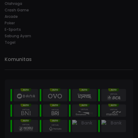
Olahraga
Crash Game
Arcade
Poker
E-Sports
Sabung Ayam
Togel
Komunitas