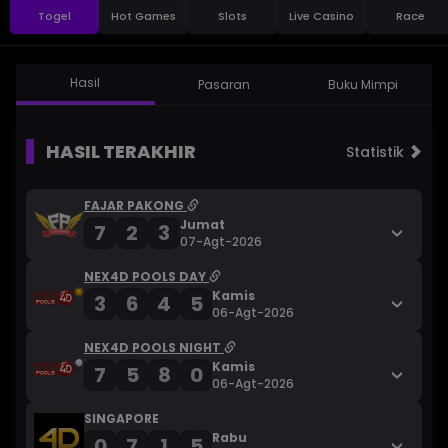
Togel
Hot Games
Slots
Live Casino
Race
Hasil
Pasaran
Buku Mimpi
HASIL TERAKHIR
Statistik
FAJAR PAKONG
Jumat
7
2
3
07-Agt-2026
NEX4D POOLS DAY
Kamis
3
6
4
5
06-Agt-2026
NEX4D POOLS NIGHT
Kamis
7
5
8
0
06-Agt-2026
SINGAPORE
Rabu
0
7
1
5