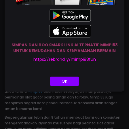
Taruhan Uang Asli Terpercaya
se-Dunia
Mimpi88 - Agen Slot
Gacor Sensational
SIMPAN DAN BOOKMARK LINK ALTERNATIF MIMPI88
Taruhan Uang Asli
UNTUK KEMUDAHAN DAN KENYAMANAN BERMAIN
Terbaik se-Dunia
https://rebrand.ly/mimpi88fun
Dewasa ini bermain slot gacor tentu saja menjadi pilihan banyak
orang untuk mengisi waktu luang. Namun tentunya tidak semua
OK
situs berani memberikan bayaran sepenuhnya. Kabar baik untuk
anda karena
Mimpi88
telah hadir sebagai jaminan pusatnya
permainan slot gacor paling aman dan fairplay. Mimpi88 juga
menjamin segala data pribadi termasuk transaksi akan sangat
aman bersama kami.
Berpengalaman lebih dari 8 tahun membuat kami kian konsisten
mengembangkan layanan khususnya bagi pecinta slot gacor.
Kami juga menyediakan ragam permainan taruhan uang asli