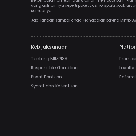
Berpengalaman lebih dari 8 tahun membuat kami kian
uang asli lainnya seperti poker, casino, sportsbook, ar
semuanya.
Jadi jangan sampai anda ketinggalan karena Mimpi8
Kebijaksanaan
Platfo
Tentang MIMPI88
Promos
Responsible Gambling
Loyalty
Pusat Bantuan
Referral
Syarat dan Ketentuan