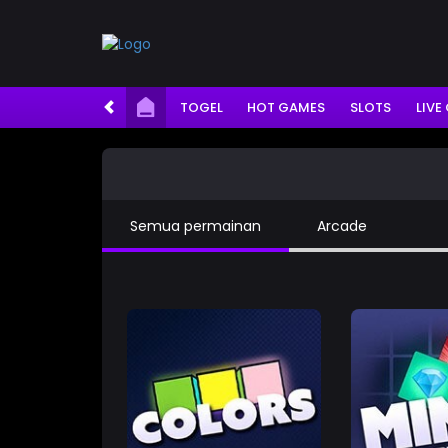
TOGEL
HOT GAMES
SLOTS
LIVE
Semua permainan
Arcade