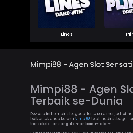
Lines
Pli
Mimpi88 - Agen Slot Sensat
Mimpi88 - Agen Slo
Terbaik se-Dunia
Dewasa ini bermain slot gacor tentu saja menjadi pil
baik untuk anda karena
Mimpi88
telah hadir sebagai j
transaksi akan sangat aman bersama kami.