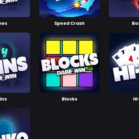
nes
Speed Crash
Bo
ins
Blocks
Hi