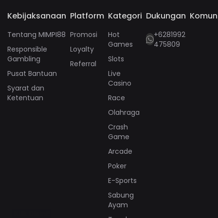
Kebijaksanaan
Platform
Kategori
Dukungan
Komun
Tentang MIMPI88
Promosi
Hot
+6281992
Games
475809
Responsible
Loyalty
Gambling
Slots
Referral
Pusat Bantuan
Live
Casino
Syarat dan
Ketentuan
Race
Olahraga
Crash
Game
Arcade
Poker
E-Sports
Sabung
Ayam
Klik Disini!