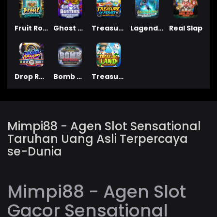
Fruit Roulette Slots
Ghost Busters
Treasure of Pirate
Lagend of Shooter
Real Slap
Drop Racing
Bomb Defusal
Treasure Land
Mimpi88 - Agen Slot Sensational
Taruhan Uang Asli Terpercaya
se-Dunia
Mimpi88 - Agen Slot
Gacor Sensational