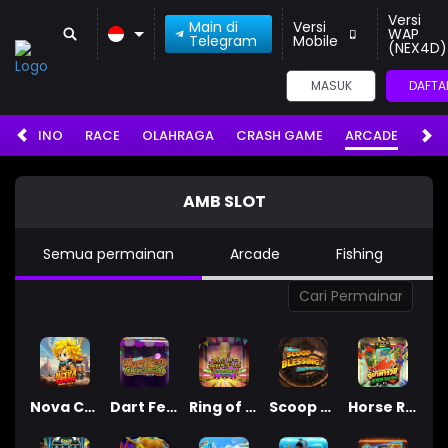
Versi
Main di
Versi
WAP
Telegram
Mobile
(NEX4D)
MASUK
DAFTA
VE CASINO
RACE
OLAHRAGA
CRASH GAME
ARCADE
POK
AMB SLOT
Semua permainan
Arcade
Fishing
Nova Crash : The Legends of Power
Dart Fest
Ring of Hopeful
Scoop Blessing
Horse Racing